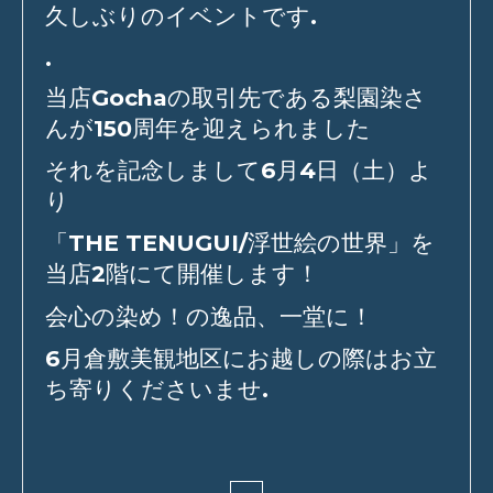
久しぶりのイベントです
.
.
当店
Gocha
の取引先である梨園染さ
んが
150
周年を迎えられました
それを記念しまして
6
月
4
日（土）よ
り
「
THE TENUGUI/
浮世絵の世界」を
当店
2
階にて開催します！
会心の染め！の逸品、一堂に！
6
月倉敷美観地区にお越しの際はお立
ち寄りくださいませ
.