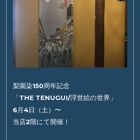
梨園染
150
周年記念
「
THE TENUGUI/
浮世絵の世界」
6
月
4
日（土）〜
当店
2
階にて開催！