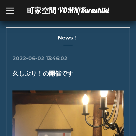
町家空間 VOMN/Kurashiki
t
o
g
g
l
e
n
News！
a
v
i
g
2022-06-02 13:46:02
a
t
i
久しぶり！の開催です
o
n