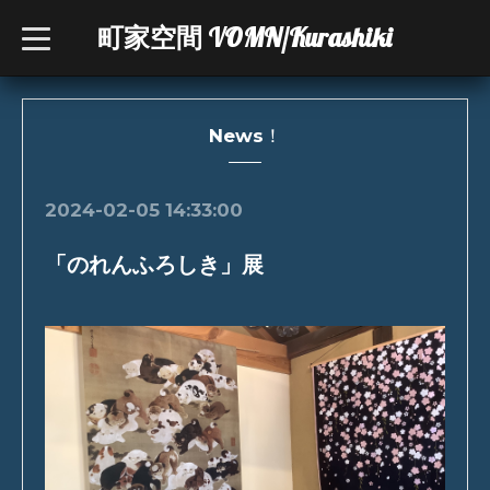
町家空間 VOMN/Kurashiki
t
o
g
g
l
e
n
News！
a
v
i
g
2024-02-05 14:33:00
a
t
i
「のれんふろしき」展
o
n