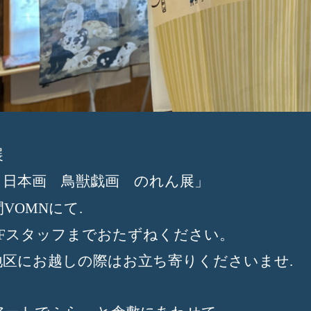
展
 日本画 鳥獣戯画 のれん展」
間
にて
VOMN
.
スタッフまでおたずねください。
F
地区にお越しの際はお立ち寄りくださいませ
.