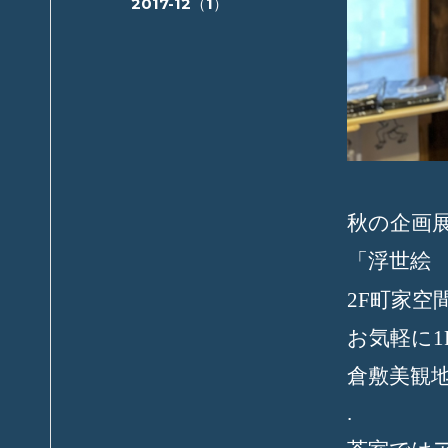
2017-12（1）
秋の企画
「浮世絵
町家空
2F
お気軽に
1
倉敷美観
.