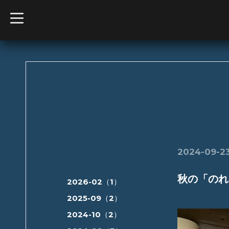
t
o
g
g
l
e
n
a
v
i
g
a
t
i
o
n
2024-09-23
秋の「のれ
2026-02（1）
2025-09（2）
2024-10（2）